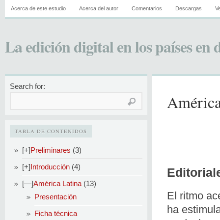
Acerca de este estudio
Acerca del autor
Comentarios
Descargas
Ve
La edición digital en los países en 
Search for:
América
TABLA DE CONTENIDOS
[+]
Preliminares
(3)
[+]
Introducción
(4)
Editorial
[—]
América Latina
(13)
El ritmo ac
Presentación
ha estimula
Ficha técnica