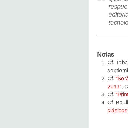
respue
editori
tecnol
Notas
Cf. Tab
septiem
Cf.
“Será
2011”
,
C
Cf.
“Pri
Cf. Boul
clásicos