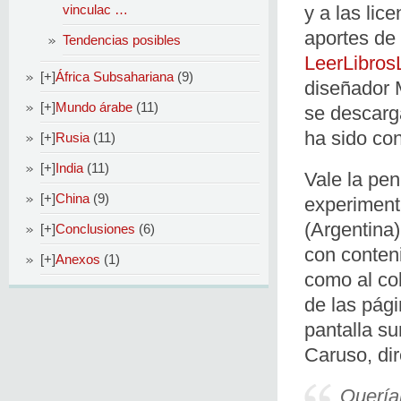
vinculac …
y a las lic
aportes de
Tendencias posibles
LeerLibros
[+]
África Subsahariana
(9)
diseñador M
[+]
Mundo árabe
(11)
se descarg
ha sido con
[+]
Rusia
(11)
[+]
India
(11)
Vale la pe
[+]
China
(9)
experiment
(Argentina)
[+]
Conclusiones
(6)
con conten
[+]
Anexos
(1)
como al col
de las pági
pantalla s
Caruso, dir
Queríam