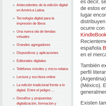
es decir, s
Antecedentes de la edición digital
de estos e
en América Latina
lugar enco
Tecnología digital para la
distribuye
impresión de libros
ocurre con
Una nueva ola de tiendas
KindleBoo
virtuales
Recienteme
Grandes agregadores
española
B
Dispositivos y aplicaciones
en el merca
Editoriales digitales
También exi
Teléfonos móviles y micro-relatos
perfil liter
Lectura y escritura online
(Argentina
(México). E
La edición tradicional frente a lo
digital. Entre el peligro …
generalment
Desafíos y propuestas:
Existen tam
digitalización, formación y